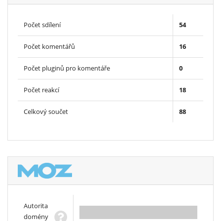
Počet sdílení
54
Počet komentářů
16
Počet pluginů pro komentáře
0
Počet reakcí
18
Celkový součet
88
Autorita
0.00
domény