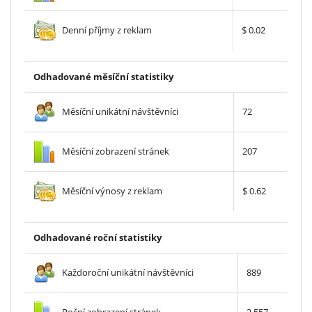
Denní příjmy z reklam
$ 0.02
Odhadované měsíční statistiky
Měsíční unikátní návštěvníci
72
Měsíční zobrazení stránek
207
Měsíční výnosy z reklam
$ 0.62
Odhadované roční statistiky
Každoroční unikátní návštěvníci
889
Roční zobrazení stránek