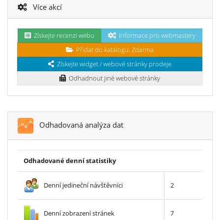
Více akcí
Získejte recenzi webu
Informace pro webmastery
Přidat do katalogu. Zdarma
Získejte widget / webové stránky prodeje
Odhadnout jiné webové stránky
Odhadovaná analýza dat
Odhadované denní statistiky
Denní jedineční návštěvníci
2
Denní zobrazení stránek
7